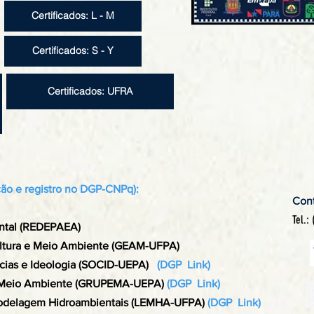
Certificados: L - M
Certificados: S - Y
Certificados: UFRA
ção e registro no DGP-CNPq):
Cont
Tel.:
ntal (REDEPAEA)
ultura e Meio Ambiente (GEAM-UFPA)
ias e Ideologia
(SOCID-UEPA)
(
DGP Link
)
e Meio Ambiente (GRUPEMA-UEPA)
(
DGP Link
)
Modelagem Hidroambientais (LEMHA-UFPA)
(
DGP Link
)